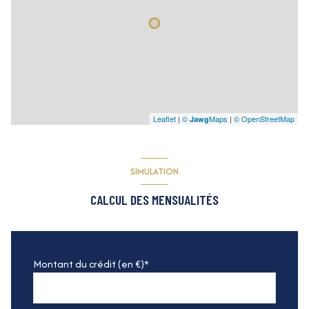
Leaflet
|
©
Maps
|
© OpenStreetMap
Jawg
SIMULATION
CALCUL DES MENSUALITÉS
Montant du crédit (en €)*