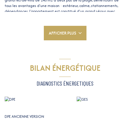
grand rez-de-villa de 140 m2 à deux pas de la plage, bénéficiant de
tous les avantages d'une maison : extérieur, calme, stationnements,
dépendances. L'appartement est constitué d'un grand séjour avec
cuisine américaine, une grande chambre en suite avec salle de bains et
dressing, une autre chambre, un bureau, une buanderie, terrasse et
jardin. Nombreux stationnements, grand garage de 60 m2 aménagé. Un
AFFICHER PLUS
superbe environnement au début du Cap d'Antibes, proche de tout :
plages, commerces, restaurant, vieil Antibes... Appartement Villa en
toute indépendance des voisins : entrée et jardins indépendants.
BILAN ÉNERGÉTIQUE
DIAGNOSTICS ÉNERGETIQUES
DPE ANCIENNE VERSION