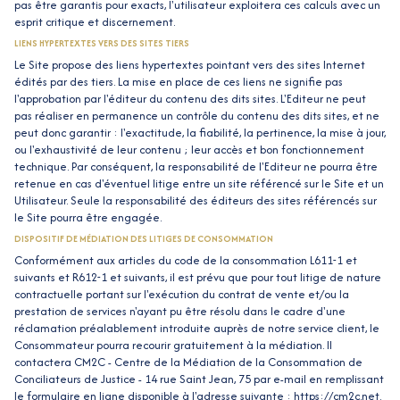
pas être garantis pour exacts, l'utilisateur exploitera ces calculs avec un
esprit critique et discernement.
LIENS HYPERTEXTES VERS DES SITES TIERS
Le Site propose des liens hypertextes pointant vers des sites Internet
édités par des tiers. La mise en place de ces liens ne signifie pas
l'approbation par l'éditeur du contenu des dits sites. L'Editeur ne peut
pas réaliser en permanence un contrôle du contenu des dits sites, et ne
peut donc garantir : l'exactitude, la fiabilité, la pertinence, la mise à jour,
ou l'exhaustivité de leur contenu ; leur accès et bon fonctionnement
technique. Par conséquent, la responsabilité de l'Editeur ne pourra être
retenue en cas d'éventuel litige entre un site référencé sur le Site et un
Utilisateur. Seule la responsabilité des éditeurs des sites référencés sur
le Site pourra être engagée.
DISPOSITIF DE MÉDIATION DES LITIGES DE CONSOMMATION
Conformément aux articles du code de la consommation L611-1 et
suivants et R612-1 et suivants, il est prévu que pour tout litige de nature
contractuelle portant sur l'exécution du contrat de vente et/ou la
prestation de services n'ayant pu être résolu dans le cadre d'une
réclamation préalablement introduite auprès de notre service client, le
Consommateur pourra recourir gratuitement à la médiation. Il
contactera CM2C - Centre de la Médiation de la Consommation de
Conciliateurs de Justice - 14 rue Saint Jean, 75 par e-mail en remplissant
le formulaire en ligne disponible à l'adresse suivante : https://cm2c.net.