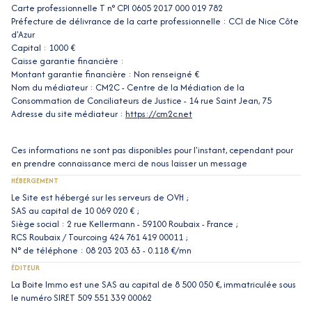
Carte professionnelle T n° CPI 0605 2017 000 019 782
Préfecture de délivrance de la carte professionnelle : CCI de Nice Côte
d'Azur
Capital : 1000 €
Caisse garantie financière :
Montant garantie financière : Non renseigné €
Nom du médiateur : CM2C - Centre de la Médiation de la
Consommation de Conciliateurs de Justice - 14 rue Saint Jean, 75
Adresse du site médiateur :
https://cm2c.net
Ces informations ne sont pas disponibles pour l'instant, cependant pour
en prendre connaissance merci de nous laisser un message
HÉBERGEMENT
Le Site est hébergé sur les serveurs de OVH ;
SAS au capital de 10 069 020 € ;
Siège social : 2 rue Kellermann - 59100 Roubaix - France ;
RCS Roubaix / Tourcoing 424 761 419 00011 ;
N° de téléphone : 08 203 203 63 - 0.118 €/mn
ÉDITEUR
La Boite Immo est une SAS au capital de 8 500 050 €, immatriculée sous
le numéro SIRET 509 551 339 00062