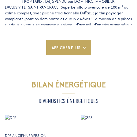
------------- TROP TARD : Déjà VENDU par DOMI NICE IMMOBILIER ---------
EXCLUSIVITÉ: SAINT PANCRACE: Superbe villa provençale de 180 m² au
calme complet, avec piscine traditionnelle Diffazur, jardin paysager
complanté, position dominante et aucun vis-à-vis ! La maison de 6 pièces
sur deux niveaux, se compose au niveau d'accueil: d'un très grand séjour
avec cheminée, un bureau, une cuisine indépendante récente
aménagée et équipée, arrière cuisine, WC invités, rangements, un
espace nuit accessible par 6 marches comprenant une chambre, WC et
AFFICHER PLUS
salle de douches, ainsi que la chambre parentale avec dressing et salle
de bains privative. A l'étage supérieur: 2 grandes chambres climatisées
en partie mansardées, salle de douches et rangements. Au sous-sol: un
grand espace bricolage, local chaudière, cave, cave à vin, vide sanitaire.
Maison parfaitement entretenue, équipée de double vitrage, volets,
stores et portail électriques, atelier de bricolage, ainsi que 2 places de
BILAN ÉNERGÉTIQUE
parking couvertes et au moins 3 autres voitures peuvent stationner. Dans
le jardin: 14 oliviers, potager, deux apentis pour outillage et bois. Le
terrain peut accueillir une construction ou extension de 100 m2 environ.
DIAGNOSTICS ÉNERGETIQUES
L'avis de l'agent: Un véritable coin de paradis dans ce beau quartier à
20 minutes du centre ville, et moins de 10 minutes de l'entrée A8 Nice
Nord. Dans le quartier: école primaire et maternelle, supermarché,
boulangerie, centre d'activités et loisirs, arrêt de bus.
Tags : Avenue de Féric Saint Pierre de Féric St Pierre de Féric Saint
Pancrace St Pancrace
DPE ANCIENNE VERSION