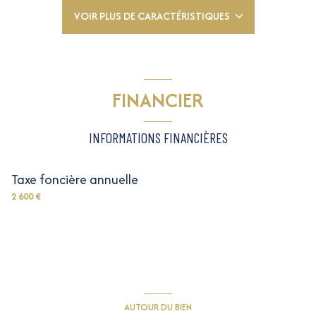
2 salle(s) de bain
VOIR PLUS DE CARACTÉRISTIQUES
cuisine séparée (équipée)
FINANCIER
Chauffage individuel : au sol (fioul)
INFORMATIONS FINANCIÈRES
4 parking(s)
Taxe foncière annuelle
exposition Sud
2 600 €
2 niveau(x)
vue Dégagée, collines, verdure, jardin
AUTOUR DU BIEN
arboré