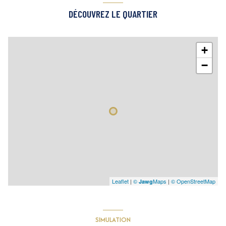
DÉCOUVREZ LE QUARTIER
interphone
+
−
Leaflet
|
©
Maps
|
© OpenStreetMap
Jawg
SIMULATION