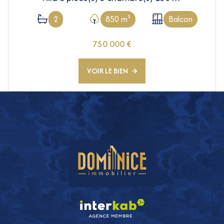
2
850 m²
Balcon
750 000 €
VOIR LE BIEN