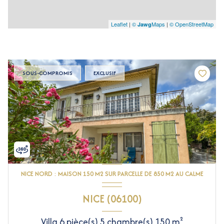
Leaflet
|
©
Maps
|
© OpenStreetMap
Jawg
SOUS-COMPROMIS
EXCLUSIF
NICE NORD : MAISON 150 M2 SUR PARCELLE DE 850 M2 AU CALME
NICE (06100)
Villa 6 pièce(s) 5 chambre(s) 150 m²