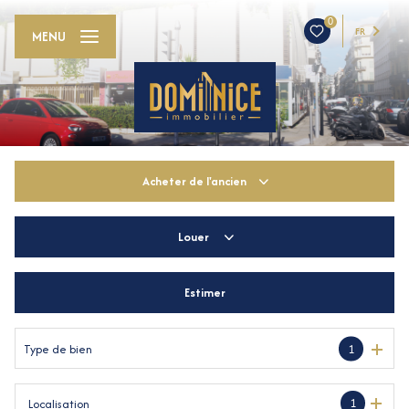
0
FR
MENU
Acheter
de l'ancien
Louer
De l'ancien
De l'immo pro
Estimer
à l'année
Type de bien
1
1
Localisation