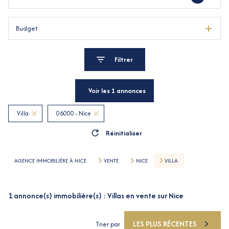
Budget
Filtrer
Voir les
1
annonces
Villa
06000 - Nice
Réinitialiser
AGENCE IMMOBILIÈRE À NICE
VENTE
NICE
VILLA
1
annonce(s) immobilière(s) : Villas en vente sur Nice
LES PLUS RÉCENTES
Trier par