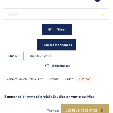
Budget
Filtrer
Voir les
2
annonces
Studio
06000 - Nice
Réinitialiser
AGENCE IMMOBILIÈRE À NICE
VENTE
NICE
STUDIO
2
annonce(s) immobilière(s) : Studios en vente sur Nice
LES PLUS RÉCENTES
Trier par