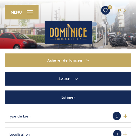
0
FR
MENU
Acheter
de l'ancien
Louer
De l'ancien
De l'immo pro
Estimer
à l'année
Type de bien
1
1
Localisation