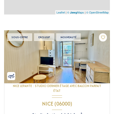
Leaflet
|
©
Maps
|
© OpenStreetMap
Jawg
SOUS-OFFRE
EXCLUSIF
NOUVEAUTÉ
NICE LEPANTE : STUDIO DERNIER ÉTAGE AVEC BALCON PARFAIT
ÉTAT
NICE (06000)