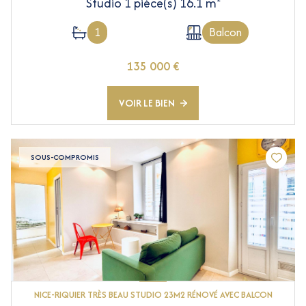
Studio 1 pièce(s) 16.1 m²
1
Balcon
135 000 €
VOIR LE BIEN
SOUS-COMPROMIS
NICE-RIQUIER TRÈS BEAU STUDIO 23M2 RÉNOVÉ AVEC BALCON