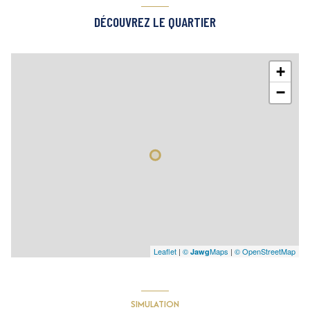
DÉCOUVREZ LE QUARTIER
+
−
Leaflet
|
©
Maps
|
© OpenStreetMap
Jawg
SIMULATION