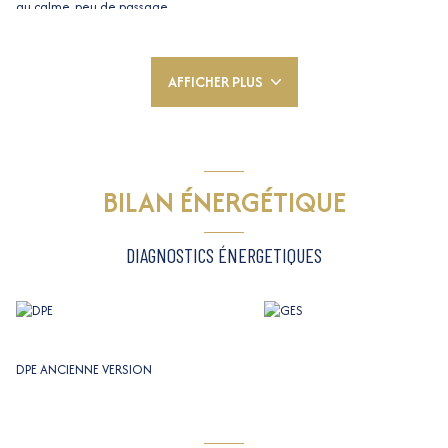
au calme, peu de passage.
2 portes fenêtres d'accés équipées de grilles. La cloison entre les 2
pièces visibles sur les photos est abattable (posée par les propriétaires
actuels), on peut donc si on le souhaite créer une seule grande pièces.
AFFICHER PLUS
Faibles charges.
Secteur : En plein coeur de la ville, proche tramway et bus, proche Place
Massena, commerces et restaurants.
Local situé Passage du Temple Vaudois, Nice, déjà vendu par DOMI NICE
IMMOBILIER. Tel Dominique VINCENTI au 06 62 50 54 72 pour infos et
estimation
BILAN ÉNERGÉTIQUE
Les informations sur les risques auxquels ce bien est exposé sont
disponibles sur le site
Géorisques
DIAGNOSTICS ÉNERGETIQUES
DPE ANCIENNE VERSION