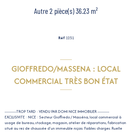
Autre 2 pièce(s) 36.23 m²
Réf
1251
GIOFFREDO/MASSENA : LOCAL
COMMERCIAL TRÈS BON ÉTAT
----------TROP TARD : VENDU PAR DOMI NICE IMMOBILIER ----------
EXCLUSIVITE : NICE : Secteur Gioffredo / Masséna, local commercial à
usage de bureau, stockage, magasin, atelier de réparations, fabrication
situé au rez de chaussée d'un immeuble niçois. Faibles charges. Ruelle