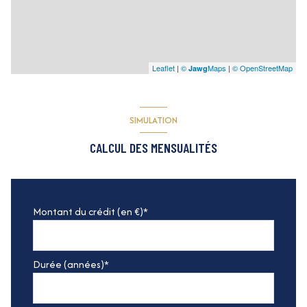
Leaflet
|
©
Maps
|
© OpenStreetMap
Jawg
SIMULATION
CALCUL DES MENSUALITÉS
Montant du crédit (en €)*
Durée (années)*