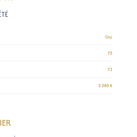
11 m²
ÉTÉ
2.80 m²
Oui
75
71
2 580 €
IER