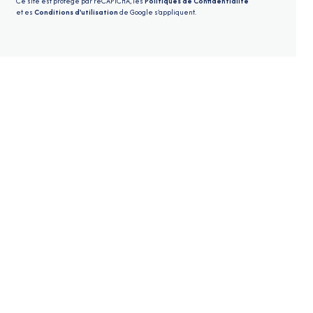
Ce site est protégé par reCAPTCHA, les
Politiques de Confidentialité
et es
Conditions d'utilisation
de Google s'appliquent.