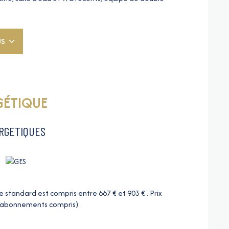
exposé Sud. Cave et garage complètent ce bien. Proche
US
disponibles sur le site
Géorisques
GÉTIQUE
ERGETIQUES
standard est compris entre 667 € et 903 € . Prix
 (abonnements compris).