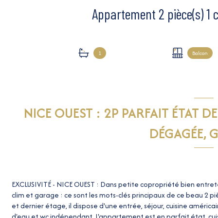
1
Balcon
NICE OUEST : 2P PARFAIT ÉTAT D
DÉGAGÉE, 
EXCLUSIVITÉ - NICE OUEST : Dans petite copropriété bien entrete
clim et garage : ce sont les mots-clés principaux de ce beau 2 pi
et dernier étage, il dispose d'une entrée, séjour, cuisine améri
d'eau et wc indépendant. L'appartement est en parfait état, cui