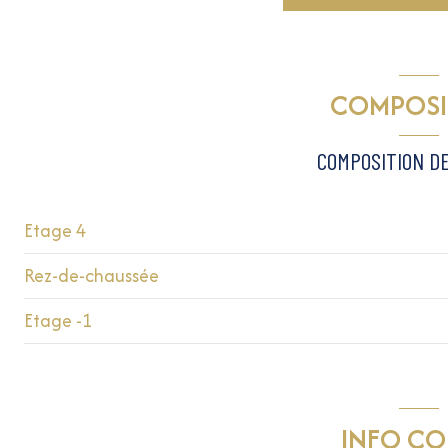
1 niveau(x)
COMPOSI
4 étage(s)
COMPOSITION DE
vue Dégagée
balcon
Etage 4
Rez-de-chaussée
salon/sejour
Etage -1
chambre
cave
cuisine
garage
salle de bain
INFO C
WC