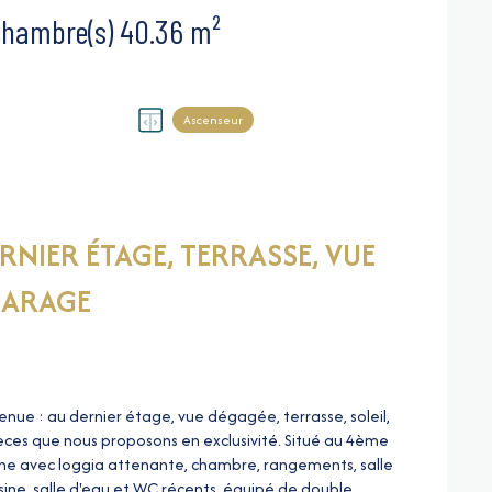
Appartement 2 pièce(s) 1 chambre(s) 40.36 m²
Ascenseur
ERNIER ÉTAGE, TERRASSE, VUE
GARAGE
nue : au dernier étage, vue dégagée, terrasse, soleil,
èces que nous proposons en exclusivité. Situé
au 4ème
caine avec loggia attenante, chambre, rangements, salle
sine, salle d'eau et WC récents, équipé de double