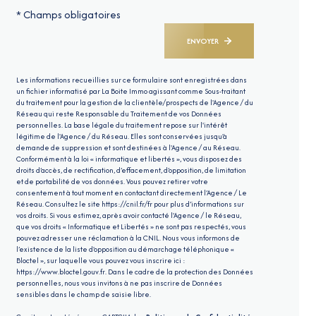
* Champs obligatoires
ENVOYER
Les informations recueillies sur ce formulaire sont enregistrées dans
un fichier informatisé par La Boite Immo agissant comme Sous-traitant
du traitement pour la gestion de la clientèle/prospects de l'Agence / du
Réseau qui reste Responsable du Traitement de vos Données
personnelles. La base légale du traitement repose sur l'intérêt
légitime de l'Agence / du Réseau. Elles sont conservées jusqu'à
demande de suppression et sont destinées à l'Agence / au Réseau.
Conformément à la loi « informatique et libertés », vous disposez des
droits d’accès, de rectification, d’effacement, d’opposition, de limitation
et de portabilité de vos données. Vous pouvez retirer votre
consentement à tout moment en contactant directement l’Agence / Le
Réseau. Consultez le site
https://cnil.fr/fr
pour plus d’informations sur
vos droits. Si vous estimez, après avoir contacté l'Agence / le Réseau,
que vos droits « Informatique et Libertés » ne sont pas respectés, vous
pouvez adresser une réclamation à la CNIL. Nous vous informons de
l’existence de la liste d'opposition au démarchage téléphonique «
Bloctel », sur laquelle vous pouvez vous inscrire ici :
https://www.bloctel.gouv.fr
. Dans le cadre de la protection des Données
personnelles, nous vous invitons à ne pas inscrire de Données
sensibles dans le champ de saisie libre.