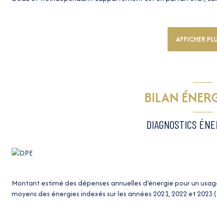
vitrage et de climatisation réversible. Grand balcon/ terrasse 
bus et tramway
Excellents DPE et diagnostics
AFFICHER PL
À visiter rapidement
Les informations sur les risques auxquels ce bien est exposé sont 
BILAN ÉNER
DIAGNOSTICS ÉN
Montant estimé des dépenses annuelles d'énergie pour un usage 
moyens des énergies indexés sur les années 2021, 2022 et 2023