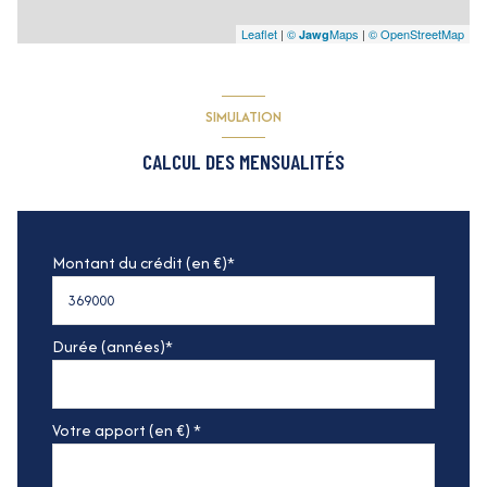
Leaflet
|
©
Maps
|
© OpenStreetMap
Jawg
SIMULATION
CALCUL DES MENSUALITÉS
Montant du crédit (en €)*
Durée (années)*
Votre apport (en €) *