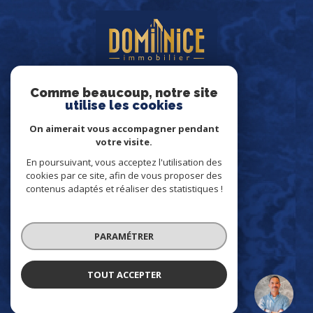
Comme beaucoup, notre site
utilise les cookies
On aimerait vous accompagner pendant
votre visite.
VOTRE ESPACE
En poursuivant, vous acceptez l'utilisation des
cookies par ce site, afin de vous proposer des
ESPACE PROPRIÉTAIRE
contenus adaptés et réaliser des statistiques !
PARAMÉTRER
SE CONNECTER
TOUT ACCEPTER
Dominique VINCENTI
ADHÉRENTS
Négociateur