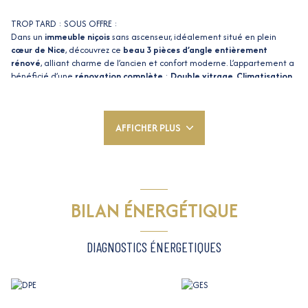
TROP TARD : SOUS OFFRE :
Dans un
immeuble niçois
sans ascenseur, idéalement situé en plein
cœur de Nice
, découvrez ce
beau 3 pièces d’angle entièrement
rénové
, alliant charme de l’ancien et confort moderne. L’appartement a
bénéficié d’une
rénovation complète
:
Double vitrage
,
Climatisation
réversible
,
Cuisine moderne équipée
,
Salle de bains rénovée
,
Sol,
électricité et finitions refaits à neuf.
Grâce à sa configuration en
angle, on y trouve une
belle luminosité
et une agréable sensation
AFFICHER PLUS
d’espace.
Emplacement exceptionnel
: À
quelques pas du tramway Durandy
, à
proximité immédiate de la
Coulée Verte – Promenade du Paillon
, des
commerces,
restaurants
, écoles et toutes commodités. Un
quartier
recherché
, aussi bien pour une
résidence principale
que pour un
investissement locatif de qualité
.
BILAN ÉNERGÉTIQUE
Nice centre – Quartier prisé
3 pièces – Appartement rénové
À visiter en exclusivité avec Dominique VINCENTI – DOMI NICE
DIAGNOSTICS ÉNERGETIQUES
IMMOBILIER
Les informations sur les risques auxquels ce bien est exposé sont
disponibles sur le site
Géorisques