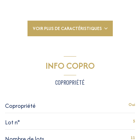
2 chambre(s)
1 salle(s) d'eau
VOIR PLUS DE CARACTÉRISTIQUES
construit en 1920
INFO COPRO
cuisine américaine (semi-équipée)
COPROPRIÉTÉ
exposition Sud-Est
1 niveau(x)
Copropriété
Oui
2ème étage
Lot n°
5
Nombre de lots
11
5 étage(s)