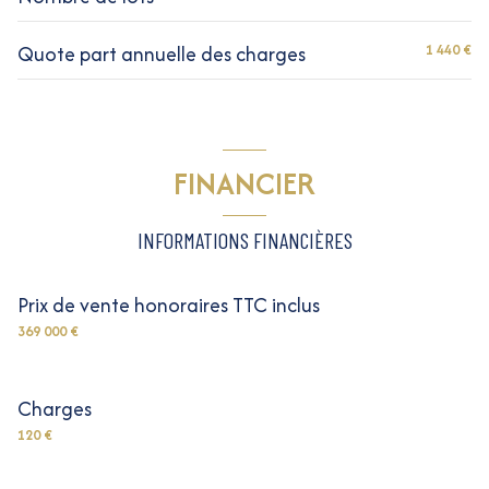
Quote part annuelle des charges
1 440 €
vue Rue
balcon
FINANCIER
INFORMATIONS FINANCIÈRES
Prix de vente honoraires TTC inclus
369 000 €
Charges
120 €