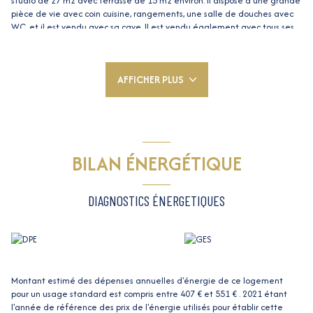
studio de 27 m2 avec terrasse de 15 m2 environ. Il dispose d'une grande
pièce de vie avec coin cuisine, rangements, une salle de douches avec
WC, et il est vendu avec sa cave. Il est vendu également avec tous ses
meubles : machine à laver, rangement dans le couloir, télé grand écran,
meuble TV, canapé-lit, ilot central design, grand placard aménagé,
cuisine entièrement équipée avec hotte, grand réfrigérateur, four, four
AFFICHER PLUS
micro ondes, table de cuisson... Climatisation réversible, double vitrage.
Il est en Rez-de-jardin, mais il n'y a pas d'appartement au-dessus :
seulement la fin d'une terrasse. Il est donc très calme.
Proche commerces, arrêt de bus et IUT.
TROP TARD : Vendu par DOMI NICE IMMOBILIER, pour votre projet de
vente : contactez Dominique VINCENTI, Tel 06 62 50 54 72
BILAN ÉNERGÉTIQUE
Les informations sur les risques auxquels ce bien est exposé sont
disponibles sur le site
Géorisques
DIAGNOSTICS ÉNERGETIQUES
Montant estimé des dépenses annuelles d'énergie de ce logement
pour un usage standard est compris entre 407 € et 551 € . 2021 étant
l'année de référence des prix de l'énergie utilisés pour établir cette