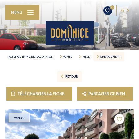
0
FR
MENU
AGENCE IMMOBILIÈRE À NICE
VENTE
NICE
APPARTEMENT
RETOUR
TÉLÉCHARGER LA FICHE
PARTAGER CE BIEN
VENDU