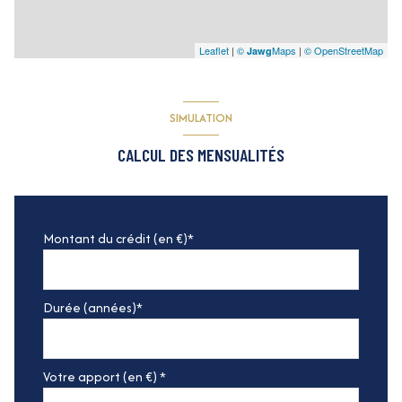
Leaflet
|
©
Maps
|
© OpenStreetMap
Jawg
SIMULATION
CALCUL DES MENSUALITÉS
Montant du crédit (en €)*
Durée (années)*
Votre apport (en €) *