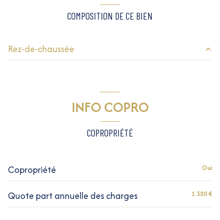
COMPOSITION DE CE BIEN
Rez-de-chaussée
salon/sejour
18.75 m²
entrée
3.25 m²
INFO COPRO
salle de bain
3.07 m²
cuisine
2.03 m²
COPROPRIÉTÉ
Copropriété
Oui
Quote part annuelle des charges
1 320 €