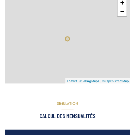
+
−
Leaflet
|
©
Maps
|
© OpenStreetMap
Jawg
SIMULATION
CALCUL DES MENSUALITÉS