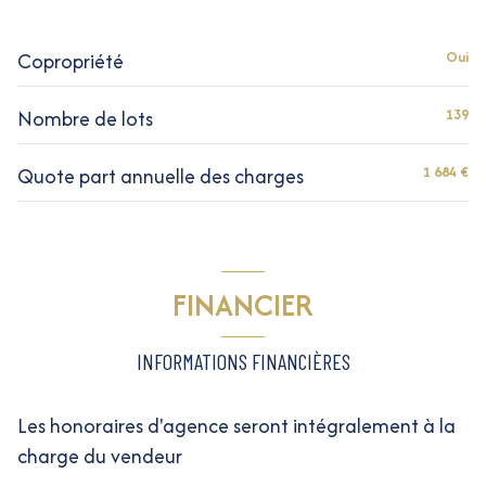
terrasse
Copropriété
Oui
interphone
Nombre de lots
139
Quote part annuelle des charges
1 684 €
FINANCIER
INFORMATIONS FINANCIÈRES
Les honoraires d'agence seront intégralement à la
charge du vendeur