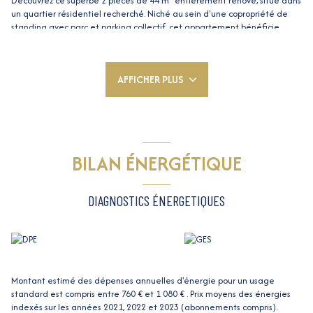
Découvrez ce superbe 2 pièces de 44 m² entièrement rénové, situé dans
un quartier résidentiel recherché. Niché au sein d'une copropriété de
standing avec parc et parking collectif, cet appartement bénéficie
d'une proximité immédiate avec l'Université Côte d'Azur et toutes les
commodités accessibles à pied. À moins de 15 minutes à pied du
Tramway et de la Promenade des Anglais, il est idéal pour un premier
AFFICHER PLUS
achat, un investissement locatif ou une résidence secondaire.
Très lumineux et parfaitement agencé, cet appartement confortable
vous séduira par sa terrasse ensoleillée de 12 m² exposée Ouest, offrant
une vue dégagée sur la verdure. Il se compose d'une entrée, d'un séjour
avec cuisine américaine équipée donnant sur la terrasse, d'une
chambre avec placard, d'une salle de douche, d'un WC indépendant,
BILAN ÉNERGÉTIQUE
ainsi que d'une cave.
----------------TROP TARD VENDU PAR DOMI NICE IMMOBILIER----------------
L'appartement était au 76 avenue des Baumettes, Nice
DIAGNOSTICS ÉNERGETIQUES
Pour toute question, estimation, projet de vente, contactez votre agent
Dominique VINCENTI Tel +33 6 62 50 54 72
Les informations sur les risques auxquels ce bien est exposé sont
disponibles sur le site
Géorisques
Montant estimé des dépenses annuelles d'énergie pour un usage
standard est compris entre 760 € et 1 080 € . Prix moyens des énergies
indexés sur les années 2021, 2022 et 2023 (abonnements compris).