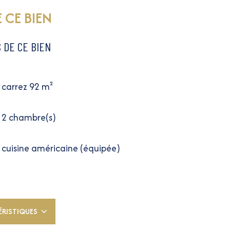
 CE BIEN
 DE CE BIEN
carrez 92 m²
2 chambre(s)
cuisine américaine (équipée)
1 niveau(x)
7 étage(s)
ÉRISTIQUES