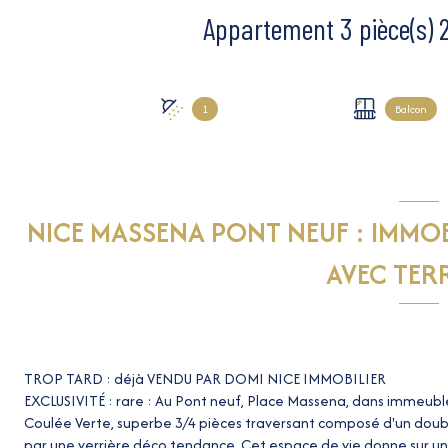
1
Balcon
NICE MASSENA PONT NEUF : IMMOB
AVEC TER
TROP TARD : déjà VENDU PAR DOMI NICE IMMOBILIER
EXCLUSIVITÉ : rare : Au Pont neuf, Place Massena, dans immeuble
Coulée Verte, superbe 3/4 pièces traversant composé d'un doubl
par une verrière déco tendance. Cet espace de vie donne sur un