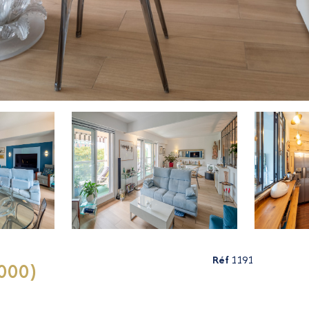
Réf
1191
000)