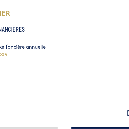
IER
INANCIÈRES
xe foncière annuelle
52 €
R