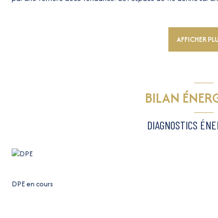
coulée verte. A l'opposé, nous trouvons deux chambres au calme
douches, WC, dressing, climatisation et cave complètent le desc
Emplacement numéro 1 au coeur de la ville. A quelques pas de :
AFFICHER PL
Nice, Shopping, Restaurants, Zone Piétonne...
Estimation Pont Neuf, 12 avenue Félix Faure, 14 avenue Félix Fau
----- Déjà Vendu par Dominique VINCENTI, DOMI NICE IMMOBILIE
ou maison, nous sommes à votre disposition. Le sérieux crée la co
01 01 70 ------
BILAN ÉNER
Les informations sur les risques auxquels ce bien est exposé sont 
DIAGNOSTICS ÉN
DPE en cours