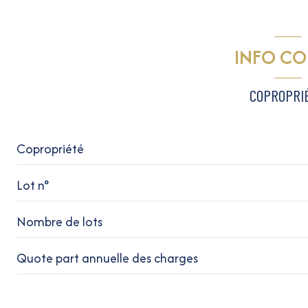
ascenseur
INFO C
cave
COPROPRI
terrasse
Copropriété
Lot n°
Nombre de lots
Quote part annuelle des charges