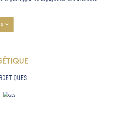
 donnant sur balcon, dont une avec placard. Salle de
riptif de l'appartement.
 Place Massena, Promenade des Anglais, Plages, Vieux
US
re, Nice
R, mais si vous souhaitez estimer votre appartement
nfiance. Estimation offerte Tel. 06 62 50 54 72 ou 04 93
GÉTIQUE
disponibles sur le site
Géorisques
ERGETIQUES