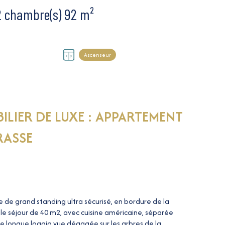
Appartement 3 pièce(s) 2 chambre(s) 92 m²
Ascenseur
ILIER DE LUXE : APPARTEMENT
RASSE
 de grand standing ultra sécurisé, en bordure de la
e séjour de 40 m2, avec cuisine américaine, séparée
e longue loggia vue dégagée sur les arbres de la