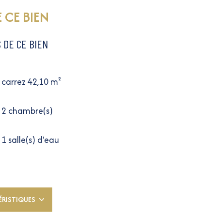
 CE BIEN
 DE CE BIEN
carrez 42,10 m²
2 chambre(s)
1 salle(s) d'eau
cuisine américaine (semi-équipée)
2ème étage
ÉRISTIQUES