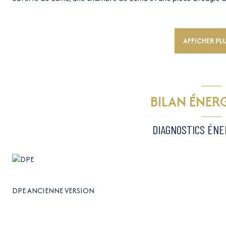
dressing, ou bureau. La salle de douches/WC dispose d'une fenêt
Situé au 18 rue Lamartine, angle rue Biscarra proche Nice Etoile.
Trop tard : déjà vendu. Si vous souhaitez rechercher le même ty
AFFICHER PL
contactez Dominique VINCENTI, DOMI NICE IMMOBILIER, expert lo
Le sérieux crée la confiance. Estimation offerte.
Les informations sur les risques auxquels ce bien est exposé sont 
BILAN ÉNER
DIAGNOSTICS ÉN
DPE ANCIENNE VERSION