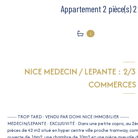
1
NICE MEDECIN / LEPANTE : 2/
COMMERCES 
------ TROP TARD : VENDU PAR DOMI NICE IMMOBILIER ------
MEDECIN/LEPANTE : EXCLUSIVITÉ : Dans une petite copro, au 2è
pièces de 42 m2 situé en hyper centre ville proche tramway, com
ouverte de 16m2, une chambre de 10m2 et une pièce aveugle de