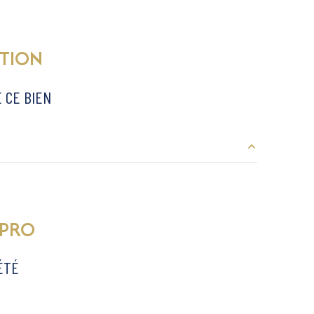
vue Ville
TION
quartier MEDECIN
 CE BIEN
6.24 m²
9.65 m²
OPRO
4.39 m²
ÉTÉ
16.21 m²
5.61 m²