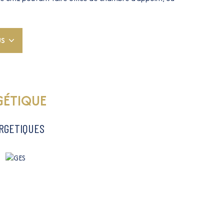
re. Faibles charges.
pe d'appartement, ou vendre ou estimer le votre,
US
cal, au 06 62 50 54 72 ou 04 93 01 01 70.
disponibles sur le site
Géorisques
GÉTIQUE
ERGETIQUES