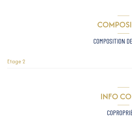
2 étage(s)
COMPOSI
interphone
COMPOSITION DE
Etage 2
chambre
chambre
INFO C
salle de bain
COPROPRI
salon/sejour
entrée