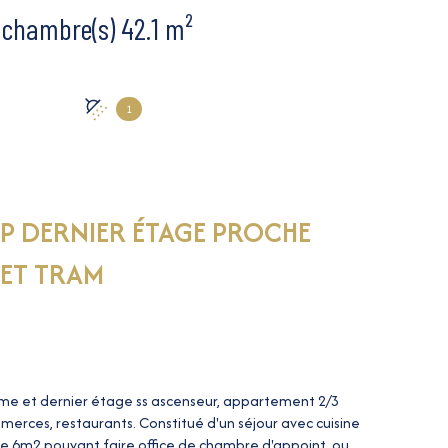
Appartement 2 pièce(s) 2 chambre(s) 42.1 m²
1
3 P DERNIER ÉTAGE PROCHE
ET TRAM
me et dernier étage ss ascenseur, appartement 2/3
merces, restaurants. Constitué d'un séjour avec cuisine
 6m2 pouvant faire office de chambre d'appoint, ou