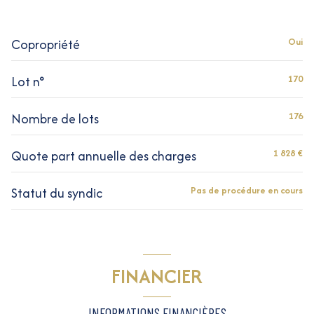
chambre
13.16 m²
quartier Cimiez
chambre
9.51 m²
Copropriété
Oui
salle de bain
4.77 m²
Lot n°
170
Nombre de lots
176
Quote part annuelle des charges
1 828 €
Statut du syndic
Pas de procédure en cours
FINANCIER
INFORMATIONS FINANCIÈRES