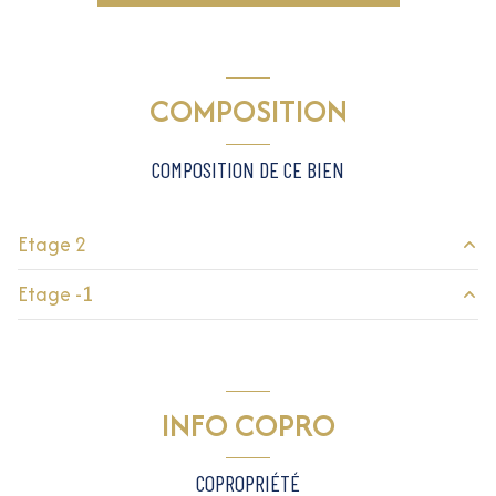
construit en 1970
COMPOSITION
exposition Nord-Sud
COMPOSITION DE CE BIEN
1 niveau(x)
2ème étage
Etage 2
Etage -1
4 étage(s)
entrée
4.49 m²
cuisine
6.75 m²
cave
4.33 m²
cave
salon/sejour
15.72 m²
INFO COPRO
balcon
2.73 m²
balcon
balcon
3.43 m²
COPROPRIÉTÉ