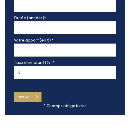
Durée (années)*
Votre apport (en €) *
Taux d'emprunt (%) *
ENVOYER
* Champs obligatoires