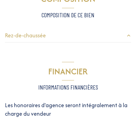
COMPOSITION DE CE BIEN
Rez-de-chaussée
Terrasse
15 m²
Jardin
100 m²
FINANCIER
salon/sejour
36.27 m²
Dégagement
5.52 m²
INFORMATIONS FINANCIÈRES
chambre
10.39 m²
Les honoraires d'agence seront intégralement à la
chambre
23.05 m²
charge du vendeur
salle d'eau
7.47 m²
WC
1.18 m²