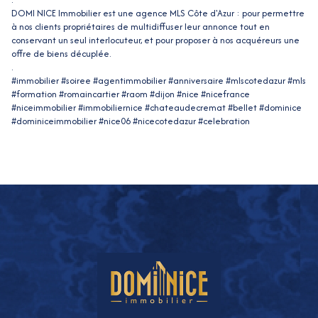
DOMI NICE Immobilier est une agence MLS Côte d'Azur : pour permettre
à nos clients propriétaires de multidiffuser leur annonce tout en
conservant un seul interlocuteur, et pour proposer à nos acquéreurs une
offre de biens décuplée.
.
#immobilier #soiree #agentimmobilier #anniversaire #mlscotedazur #mls
#formation #romaincartier #raom #dijon #nice #nicefrance
#niceimmobilier #immobiliernice #chateaudecremat #bellet #dominice
#dominiceimmobilier #nice06 #nicecotedazur #celebration