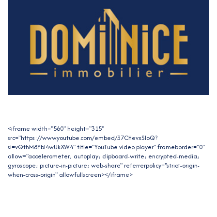
<iframe width="560" height="315"
src="https://www.youtube.com/embed/37CHevxSloQ?
si=vQthM8YbI4wUkXW4" title="YouTube video player" frameborder="0"
allow="accelerometer; autoplay; clipboard-write; encrypted-media;
gyroscope; picture-in-picture; web-share" referrerpolicy="strict-origin-
when-cross-origin" allowfullscreen></iframe>