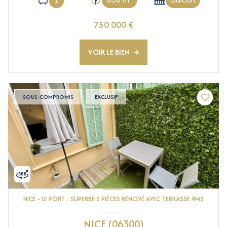
750 000 €
VOIR LE BIEN
SOUS-COMPROMIS
EXCLUSIF
NICE - LE PORT : SUPERBE 2 PIÈCES RÉNOVÉ AVEC TERRASSE 9M2
NICE (06300)