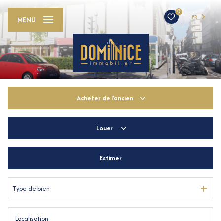
0
FR
MENU
Acheter
de l'ancien
Louer
De l'ancien
De l'immo pro
Estimer
à l'année
Type de bien