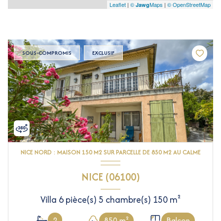
Leaflet
|
©
Maps
|
© OpenStreetMap
Jawg
SOUS-COMPROMIS
EXCLUSIF
NICE NORD : MAISON 150 M2 SUR PARCELLE DE 850 M2 AU CALME
NICE (06100)
Villa 6 pièce(s) 5 chambre(s) 150 m²
2
850 m²
Balcon